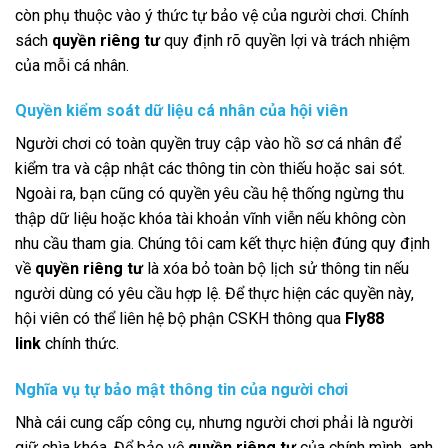
còn phụ thuộc vào ý thức tự bảo vệ của người chơi. Chính
sách
quyền riêng tư
quy định rõ quyền lợi và trách nhiệm
của mỗi cá nhân.
Quyền kiểm soát dữ liệu cá nhân của hội viên
Người chơi có toàn quyền truy cập vào hồ sơ cá nhân để
kiểm tra và cập nhật các thông tin còn thiếu hoặc sai sót.
Ngoài ra, bạn cũng có quyền yêu cầu hệ thống ngừng thu
thập dữ liệu hoặc khóa tài khoản vĩnh viễn nếu không còn
nhu cầu tham gia. Chúng tôi cam kết thực hiện đúng quy định
về
quyền riêng tư
là xóa bỏ toàn bộ lịch sử thông tin nếu
người dùng có yêu cầu hợp lệ. Để thực hiện các quyền này,
hội viên có thể liên hệ bộ phận CSKH thông qua
Fly88
link
chính thức.
Nghĩa vụ tự bảo mật thông tin của người chơi
Nhà cái cung cấp công cụ, nhưng người chơi phải là người
giữ chìa khóa. Để bảo vệ
quyền riêng tư
của chính mình, anh