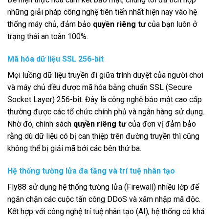
những giải pháp công nghệ tiên tiến nhất hiện nay vào hệ
thống máy chủ, đảm bảo
quyền riêng tư
của bạn luôn ở
trạng thái an toàn 100%.
Mã hóa dữ liệu SSL 256-bit
Mọi luồng dữ liệu truyền đi giữa trình duyệt của người chơi
và máy chủ đều được mã hóa bằng chuẩn SSL (Secure
Socket Layer) 256-bit. Đây là công nghệ bảo mật cao cấp
thường được các tổ chức chính phủ và ngân hàng sử dụng.
Nhờ đó, chính sách
quyền riêng tư
của đơn vị đảm bảo
rằng dù dữ liệu có bị can thiệp trên đường truyền thì cũng
không thể bị giải mã bởi các bên thứ ba.
Hệ thống tường lửa đa tầng và trí tuệ nhân tạo
Fly88 sử dụng hệ thống tường lửa (Firewall) nhiều lớp để
ngăn chặn các cuộc tấn công DDoS và xâm nhập mã độc.
Kết hợp với công nghệ trí tuệ nhân tạo (AI), hệ thống có khả