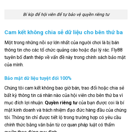
Bí kíp để hội viên để tự bảo vệ quyền riêng tư
Cam kết không chia sẻ dữ liệu cho bên thứ ba
Một trong những nỗi sợ lớn nhất của người chơi là bị bán
thông tin cho các tổ chức quảng cáo hoặc đại lý rác. Fly88
tuyên bố đanh thép về vấn đề này trong chính sách bảo mật
của mình.
Bảo mật dữ liệu tuyệt đối 100%
Chúng tôi cam kết không bao giờ bán, trao đổi hoặc chia sẻ
bất kỳ thông tin cá nhân nào của hội viên cho bên thứ ba vì
mục đích lợi nhuận.
Quyền riêng tư
của bạn được coi là bí
mật kinh doanh và trách nhiệm đạo đức hàng đầu của chúng
tôi. Thông tin chỉ được tiết lộ trong trường hợp có yêu cầu
chính thức bằng văn bản từ cơ quan pháp luật có thẩm