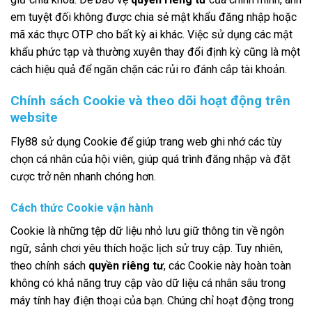
em tuyệt đối không được chia sẻ mật khẩu đăng nhập hoặc
mã xác thực OTP cho bất kỳ ai khác. Việc sử dụng các mật
khẩu phức tạp và thường xuyên thay đổi định kỳ cũng là một
cách hiệu quả để ngăn chặn các rủi ro đánh cắp tài khoản.
Chính sách Cookie và theo dõi hoạt động trên
website
Fly88 sử dụng Cookie để giúp trang web ghi nhớ các tùy
chọn cá nhân của hội viên, giúp quá trình đăng nhập và đặt
cược trở nên nhanh chóng hơn.
Cách thức Cookie vận hành
Cookie là những tệp dữ liệu nhỏ lưu giữ thông tin về ngôn
ngữ, sảnh chơi yêu thích hoặc lịch sử truy cập. Tuy nhiên,
theo chính sách
quyền riêng tư
, các Cookie này hoàn toàn
không có khả năng truy cập vào dữ liệu cá nhân sâu trong
máy tính hay điện thoại của bạn. Chúng chỉ hoạt động trong